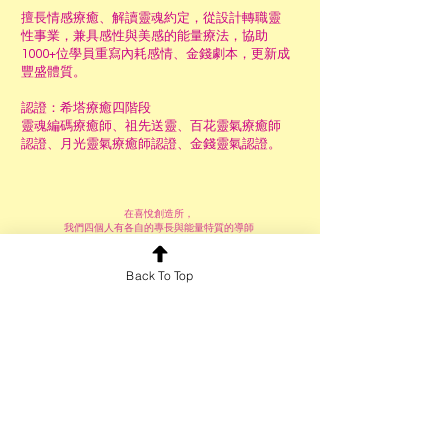
擅長情感療癒、解讀靈魂約定，從設計轉職靈
性事業，
兼具感性與美感的能量療法，協助
1000+位學員重寫內耗感情、金錢劇本，更新成
豐盛體質。
認證：希塔療癒四階段
靈魂編碼療癒師、祖先送靈、百花靈氣療癒師
認證、月光靈氣療癒師認證、金錢靈氣認證。
在喜悅創造所，
我們四個人有各自的專長與能量特質的導師
你不需要再花高昂的費用去外面尋找療癒。
因為在這裡，你可以擁有了四個老師所擅長領域的能量調頻。
Back To Top
【年訂閱】你一次會擁有
完整金錢靈氣課程｜從基礎到進階、點化與證
書