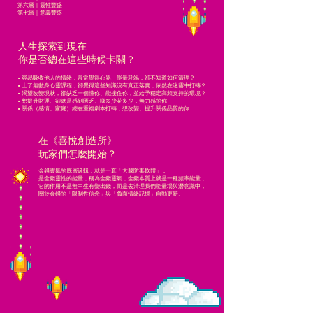
第六層｜靈性豐盛
第七層｜意義豐盛
人生探索到現在
你是否總在這些時候卡關？
• 容易吸收他人的情緒，常常覺得心累、能量耗竭，卻不知道如何清理？
• 上了無數身心靈課程，卻覺得這些知識沒有真正落實，依然在迷霧中打轉？
• 渴望改變現狀，卻缺乏一個懂你、能接住你，並給予穩定高頻支持的環境？
​• 想提升財運、卻總是感到匱乏、賺多少花多少，無力感的你
• 關係（感情、家庭）總在重複劇本打轉，想改變、提升關係品質的你
在《喜悅創造所》
玩家們怎麼開始？
金錢靈氣的底層邏輯，就是一套「大腦防毒軟體」，
是金錢靈性的能量，稱為金錢靈氣，金錢本質上就是一種頻率能量，
它的作用不是無中生有變出錢，而是去清理我們能量場與潛意識中，
關於金錢的「限制性信念」與「負面情緒記憶」自動更新。