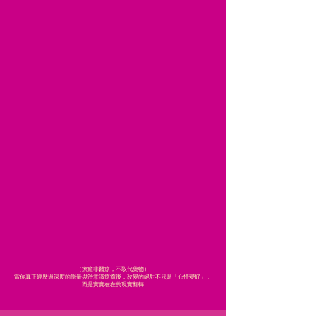
（療癒非醫療，不取代藥物）
當你真正經歷過深度的能量與潛意識療癒後，改變的絕對不只是「心情變好」，
而是實實在在的現實翻轉