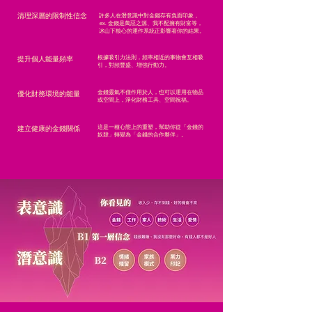
清理深層的限制性信念
許多人在潛意識中對金錢存有負面印象，
ex. 金錢是萬惡之源、我不配擁有財富等，
​冰山下核心的運作系統正影響著你的結果。
提升個人能量頻率
根據吸引力法則，頻率相近的事物會互相吸
引，對頻豐盛、增強行動力。
優化財務環境的能量
金錢靈氣不僅作用於人，也可以運用在物品
或空間上，淨化財務工具、空間祝福。
建立健康的金錢關係
這是一種心態上的重塑，幫助你從「金錢的
奴隸」轉變為「金錢的合作夥伴」。