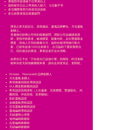
累積陪伴超過破千位學員以上
協助破百位以上學員收入破六、七位數不等
多項國際東西方師資培訓資格
多位創業者指定能量顧問
擅長占星天賦定位、高我連結、靈魂品牌孵化、月光靈氣
創辦人。
受邀擔任財務公司特約能量顧問、理財公司金錢講座講
師，更陪伴創業者，敏感體質、能量內耗，走向豐盛吸金
體質，與他人不同的療癒方式，協助你梳理明確行動方
案，已經有超過1000位創業主，在澐協助下重新覺察自
己、找到適合的賽道，事業從迷茫走向清晰。
如果你正卡在「不知道自己該做什麼」的階段，畇澐老師
能幫你把天賦地圖攤開來看，讓你走得更篤定、更輕鬆。
Nimosa、Moonee68 品牌創辦人
月光靈氣 創辦人
希塔療癒四階段導師認證
IA人體直觀療癒師認證
希塔認證高階課程（人生贏家、完美體態、豐盛顯化、 內
圈與我、伴侶與我、世界關係）
彩虹靈氣認證
金錢靈氣導師認證
百花靈氣療癒師認證
靈魂編碼導師認證
天賦優勢心理學
地球編碼療癒師
志業編碼療癒師
天賦編碼療癒師