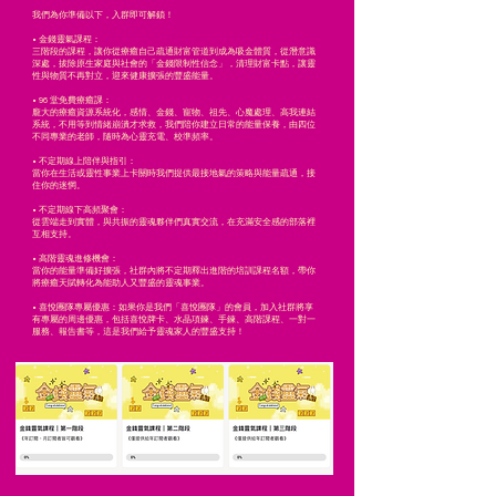
我們為你準備以下，入群即可解鎖！
• 金錢靈氣課程：
三階段的課程，讓你從療癒自己疏通財富管道到成為吸金體質，從潛意識
深處，拔除原生家庭與社會的「金錢限制性信念」，清理財富卡點，讓靈
性與物質不再對立，迎來健康擴張的豐盛能量。​
• 96 堂免費療癒課：
龐大的療癒資源系統化，感情、金錢、寵物、祖先、心魔處理、高我連結
系統，不用等到情緒崩潰才求救，我們陪你建立日常的能量保養，由四位
不同專業的老師，隨時為心靈充電、校準頻率。​
• 不定期線上陪伴與指引：
當你在生活或靈性事業上卡關時我們提供最接地氣的策略與能量疏通，接
住你的迷惘。​
• 不定期線下高頻聚會：
從雲端走到實體，與共振的靈魂夥伴們真實交流，在充滿安全感的部落裡
互相支持。​
• 高階靈魂進修機會：
當你的能量準備好擴張，社群內將不定期釋出進階的培訓課程名額，帶你
將療癒天賦轉化為能助人又豐盛的靈魂事業。​
• 喜悅團隊專屬優惠：如果你是我們「喜悅團隊」的會員，加入社群將享
有專屬的周邊優惠，包括喜悅牌卡、水晶項鍊、手鍊、高階課程、一對一
服務、報告書等，這是我們給予靈魂家人的豐盛支持！