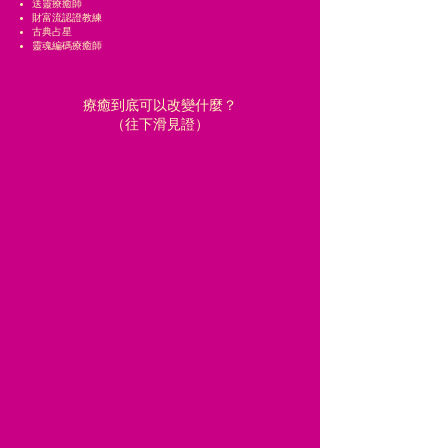
送靈療癒師
財富流認證教練
古典占星
靈魂編碼療癒師
療癒到底可以改變什麼？
​（往下滑見證）