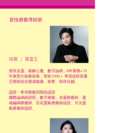
​喜悅療癒導師群
靖騰 ｜ 通靈王
擅長送靈、破解心魔、數字論碼，8年業務+10
年東西方能量探索，幫助1000＋ 學員從財富匱
乏限制信念變成敢賺、敢要、留得住錢。
認證：希塔療癒四階段認證
國際論碼師證照、數字療癒、送靈療癒師、靈
魂編碼療癒師、百花靈氣療癒師認證、月光靈
氣療癒師認證。