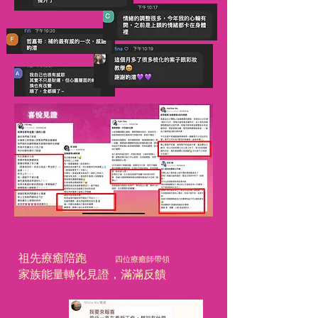
祖先療癒陪跑
​四位療癒師帶領
家族能量轉化見證，滿滿反饋