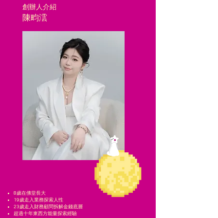
創辦人介紹
陳畇澐
8歲在佛堂長大
19歲走入業務探索人性
23歲走入財務顧問拆解金錢底層
超過十年東西方能量探索經驗