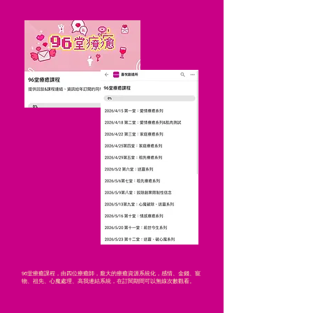
96堂療癒課程，由四位療癒師，龐大的療癒資源系統化，感情、金錢、寵
物、祖先、心魔處理、高我連結系統，在訂閱期間可以無線次數觀看。