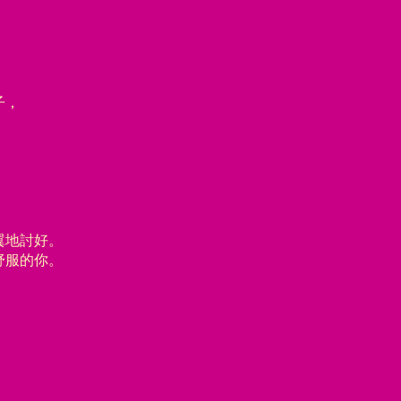
子，
、
翼地討好。
舒服的你。