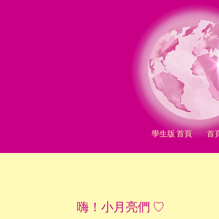
學生版 首頁
首
嗨！小月亮們 ♡