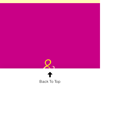
Back To Top
合平喜悅旗下品牌