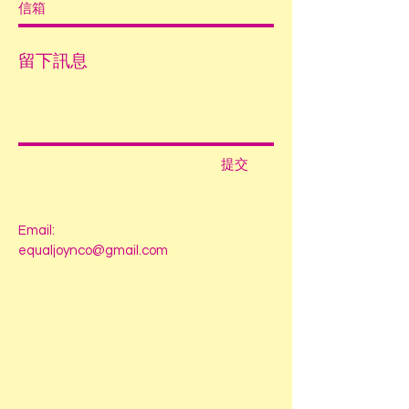
提交
Email:
equaljoynco@gmail.com