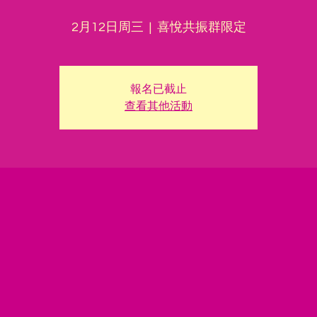
2月12日周三
  |  
喜悅共振群限定
報名已截止
查看其他活動