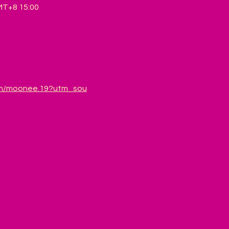
T+8 15:00
om/moonee.19?utm_sou