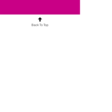
Back To Top
合平喜悅旗下品牌