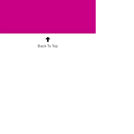
Back To Top
合平喜悅旗下品牌