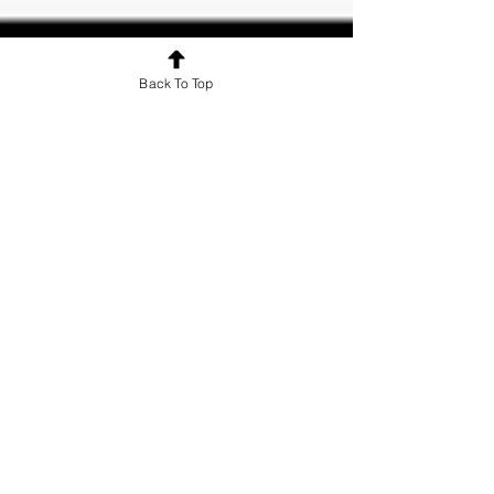
Back To Top
equaljoynco
2025年2月7日
讀畢需時 1 分鐘
補課影片